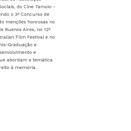
ociais, do Cine Tamoio -
endo o 3º Concurso de
do menções honrosas no
 de Buenos Aires, no 12º
tralian Film Festival e no
 Pós-Graduação e
esenvolvimento e
que abordam a temática
ireito à memória.