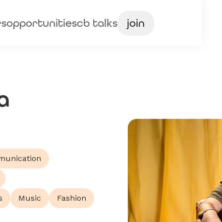
rs
opportunities
cb talks
join
a
munication
s
Music
Fashion