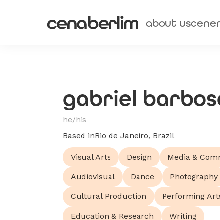
about us
cene
gabriel barbos
he/his
Based in
Rio de Janeiro, Brazil
Visual Arts
Design
Media & Com
Audiovisual
Dance
Photography
Cultural Production
Performing Art
Education & Research
Writing